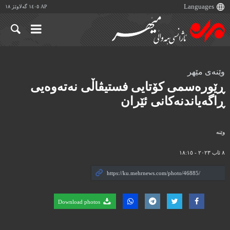
AP ١٤٠٥ گەلاوێژ ١٨
وێنەی مێهر
ڕێورەسمی کۆتایی فستیڤاڵی نەتەوەیی
ڕاگەیاندنەکانی ئێران
وێنه‌
٨ ئاب ٢٠٢٣ - ١٨:١٥
Download photos