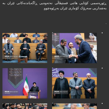
ڕێورەسمی کۆتایی هاتنی فستیڤاڵی نەتەوەیی ڕاگەیاندنەکانی ئێران بە
بەشداریی سەرۆک‌ کۆماری ئێران بەڕێوەچوو.
.