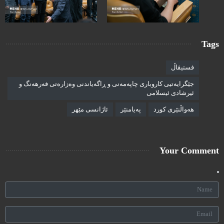
Tags
فستیڤاڵ
جێگرایەتیی کاروباری چاپەمەنی و ڕاگەیاندنی وەزارەتی فەرهەنگ و
ئیرشادی ئیسلامی
هەواڵنێری کورد
پەیامنێر
ئاژانسی مێهر
Your Comment