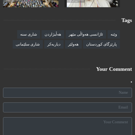
Tags
وێنە
ئاژانسی هەواڵی مێهر
هەڵبژاردن
شاری سنە
پارێزگای کوردستان
هەولێر
دیاربەکر
شاری سلێمانی
Your Comment