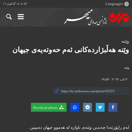
AP ١٤٠٥ گەلاوێژ ١٦
وێنە
وێنە هەڵبژاردەکانی ئەم حەوتەیەی جیهان
وێنه‌
٣٠ ئاب ٢٠٢٢ - ١٩:٥٣
Download photos
لەم راپۆرتەدا چەندین وێنەی ناوازە لە هەموو جیهان دەبینین.