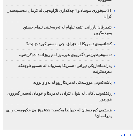
21 سیخوڕی موساد و 4 چەکداری ئاژاوەچی لە کرمان دەستبەسەر
کران
نێچیرڤان بارزانی: ئێمە ئیلهام لە ئەربەعینی ئیمام حسێن
وەردەگرین
کشانەوەی ئەمریکا لە عێراق، چی بەسەر کورد دێنێت؟
ئەسۆشێتدپرێس: گەرووی هورموز لەم ڕۆژانەدا دەکرێتەوە
پەرلەمانتارێکی ئێرانی: ئەمریکا بەمزوانە لە هەموو ناوچەکە
دەردەکرێت
پاشەکەوتی مووشەکی ئەمریکا ڕوو لە تەواو بوونە
ڕێککەوتنی کاتی لە نێوان ئێران ، ئەمریکا و عومان لەسەر گەرووی
هورموز
هەرێمی کوردستان لە جیهاندا یەکەمە؛ 655 ڕۆژ بێ حکوومەت و بێ
پەڕلەمان!