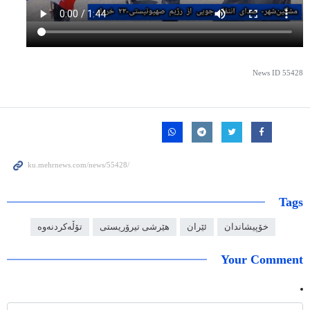
News ID
55428
Tags
خۆپیشاندان
ئێران
هێرشی تیرۆریستی
تۆڵەکردنەوە
Your Comment