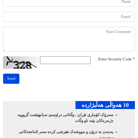
Enter Security Code
*
Send
10 هه‌واڵی هه‌ڵبژارده‌
سەرۆک کۆماری ئێران : وڵاتانی دراوسێ نەیانهێشت گرووپە
دژبەرەکان بێنە ناو وڵات
یەمەن بە درۆن و مووشەک هێرشی کردە سەر ئامانجەکانی
سعوودیە