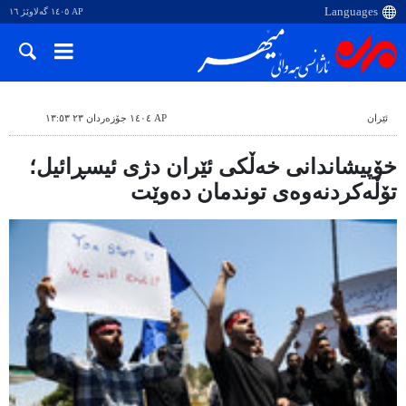
AP ١٤٠٥ گەلاوێژ ١٦
ئێران
AP ١٤٠٤ جۆزەردان ٢٣ ١٣:٥٣
خۆپیشاندانی خەڵکی ئێران دژی ئیسڕائیل؛
تۆڵەکردنەوەی توندمان دەوێت