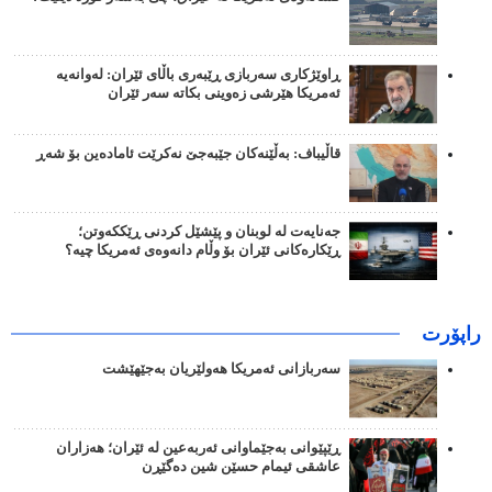
ڕاوێژکاری سەربازی ڕێبەری باڵای ئێران: لەوانەیە
ئەمریکا هێرشی زەوینی بکاتە سەر ئێران
قاڵیباف: بەڵێنەکان جێبەجێ نەکرێت ئامادەین بۆ شەڕ
جەنایەت لە لوبنان و پێشێل کردنی ڕێککەوتن؛
ڕێکارەکانی ئێران بۆ وڵام دانەوەی ئەمریکا چیە؟
راپۆرت
سەربازانی ئەمریکا هەولێریان بەجێهێشت
ڕێپێوانی بەجێماوانی ئەربەعین لە ئێران؛ هەزاران
عاشقی ئیمام حسێن شین دەگێڕن