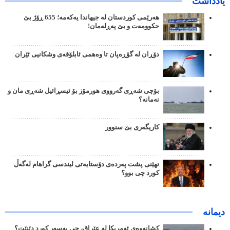
یادداشت
هەرێمی کوردستان لە جیهاندا یەکەمە؛ 655 ڕۆژ بێ
حکوومەت و بێ پەڕلەمان!
دۆڕان لە گۆڕەپان تا وەهمی ئابلۆقەی وشکانیی ئێران
بۆچی شەڕی گەرووی هورمۆز بۆ ئیسڕائیل شەڕی مان و
نەمانە؟
کاریگەری بێ سنوور
نهێنی پشت پەردەی دۆستایەتی لیندسی گراهام لەگەڵ
کورد چی بوو؟
دیمانە
کشانەوەی ئەمریکا لە عێراق، چی بەسەر کورد دێنێت؟