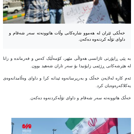
خەڵکی ئێران لە هەموو شارەکانی وڵات هاتوونەتە سەر شەقام و
داوای تۆڵە کردنەوە دەکەن.
بە پێی ڕاپۆرتی ئاژانسی هەواڵی مێهر، کۆمەڵێک کەس و فەرماندە و زانا
لە هێرشەکانی ڕژێمی زایۆنیدا بۆ سەر تاران شەهید بوون.
ئەم کارە لەلایەن خەڵک و بەرپرسانەوە ئیدانە کرا و داوای وەڵامدانەوەی
یەکلاکەرەوەیان کرد.
خەڵک هاتوونەتە سەر شەقام و داوای تۆڵەکردنەوە دەکەن.