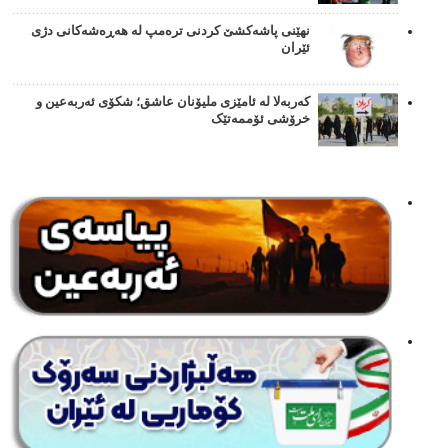
نهێنی پاشەکشێ کردنی ترەمپ لە هەڕەشەکانی دژی
ئێران
کەربەلا لە ئامێزی ملیۆنان عاشق؛ شکۆی ئەربەعین و
خرۆشی ئۆممەتێک