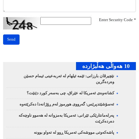
Enter Security Code
*
Send
10 هه‌واڵی هه‌ڵبژارده‌
نێچیرڤان بارزانی: ئێمە ئیلهام لە ئەربەعینی ئیمام حسێن
وەردەگرین
کشانەوەی ئەمریکا لە عێراق، چی بەسەر کورد دێنێت؟
ئەسۆشێتدپرێس: گەرووی هورموز لەم ڕۆژانەدا دەکرێتەوە
پەرلەمانتارێکی ئێرانی: ئەمریکا بەمزوانە لە هەموو ناوچەکە
دەردەکرێت
پاشەکەوتی مووشەکی ئەمریکا ڕوو لە تەواو بوونە