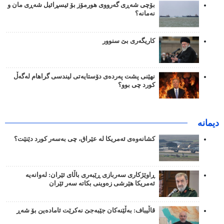
بۆچی شەڕی گەرووی هورمۆز بۆ ئیسڕائیل شەڕی مان و
نەمانە؟
کاریگەری بێ سنوور
نهێنی پشت پەردەی دۆستایەتی لیندسی گراهام لەگەڵ
کورد چی بوو؟
دیمانە
کشانەوەی ئەمریکا لە عێراق، چی بەسەر کورد دێنێت؟
ڕاوێژکاری سەربازی ڕێبەری باڵای ئێران: لەوانەیە
ئەمریکا هێرشی زەوینی بکاتە سەر ئێران
قاڵیباف: بەڵێنەکان جێبەجێ نەکرێت ئامادەین بۆ شەڕ