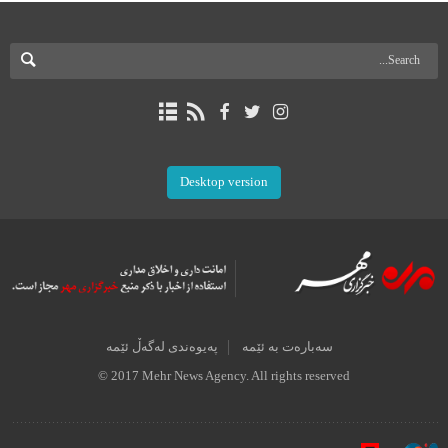
Desktop version
سەبارەت بە ئێمە
پەیوەندی لەگەڵ ئێمە
© 2017 Mehr News Agency. All rights reserved