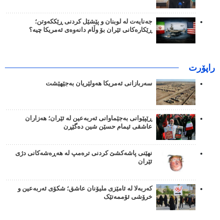
جەنایەت لە لوبنان و پێشێل کردنی ڕێککەوتن؛
ڕێکارەکانی ئێران بۆ وڵام دانەوەی ئەمریکا چیە؟
راپۆرت
سەربازانی ئەمریکا هەولێریان بەجێهێشت
ڕێپێوانی بەجێماوانی ئەربەعین لە ئێران؛ هەزاران
عاشقی ئیمام حسێن شین دەگێڕن
نهێنی پاشەکشێ کردنی ترەمپ لە هەڕەشەکانی دژی
ئێران
کەربەلا لە ئامێزی ملیۆنان عاشق؛ شکۆی ئەربەعین و
خرۆشی ئۆممەتێک