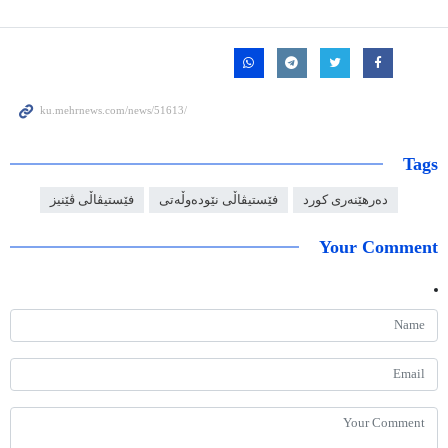
Tags
دەرهێنەری کورد
فێستیڤاڵی نێودەوڵەتی
فێستیڤاڵی ڤێنیز
Your Comment