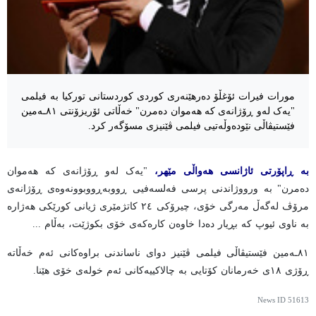
مورات فیرات ئۆغڵۆ دەرهێنەری کوردی کوردستانی تورکیا بە فیلمی
"یەک لەو ڕۆژانەی کە هەموان دەمرن" خەڵاتی ئۆریزۆنتی ٨١ـەمین
فێستیڤاڵی نێودەوڵەتیی فیلمی ڤێنیزی مسۆگەر کرد.
بە ڕاپۆرتی ئاژانسی هەواڵی مێهر،
"یەک لەو ڕۆژانەی کە هەموان
دەمرن" بە ورووژاندنی پرسی فەلسەفیی ڕووبەڕووبوونەوەی ڕۆژانەی
مرۆڤ لەگەڵ مەرگی خۆی، چیرۆکی ٢٤ کاتژمێری ژیانی کورێکی هەژارە
بە ناوی ئیوپ کە بڕیار دەدا خاوەن کارەکەی خۆی بکوژێت، بەڵام ...
٨١ـەمین فێستیڤاڵی فیلمی ڤێنیز دوای ناساندنی براوەکانی ئەم خەڵاتە
ڕۆژی ١٨ی خەرمانان کۆتایی بە چالاکییەکانی ئەم خولەی خۆی هێنا.
News ID
51613