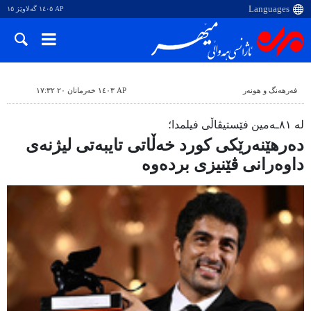
AP ١٤٠٥ گەلاوێژ ١٥
فەرهەنگ و هونەر
AP ١٤٠٣ خەرمانان ٢٠ ١٧:٣٢
لە ٨١ـەمین فێستیڤاڵی فیلمدا؛
دەرهێنەرێکی کورد خەڵاتی تایبەتی لیژنەی
داوەرانی ڤێنیزی بردەوە