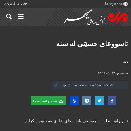
AP ١٤٠٥ گەلاوێژ ١٨
تاسووعای حسێنی لە سنە
وێنه‌
٥ تەمووز ٢٠٢٥ - ١٥:١٨
Download photos
ئەم ڕاپۆرتە لە ڕێوڕەسمی تاسووعای شاری سنە تۆمار کراوە.