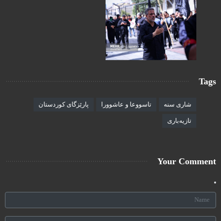
Tags
شاری سنە
تاسووعا و عاشوورا
پارێزگای کوردستان
تازیەباری
Your Comment