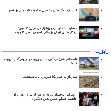
قاڵیباف: بەڵێنەکان جێبەجێ نەکرێت ئامادەین بۆ شەڕ
جەنایەت لە لوبنان و پێشێل کردنی ڕێککەوتن؛
ڕێکارەکانی ئێران بۆ وڵام دانەوەی ئەمریکا چیە؟
راپۆرت
ئاسمانی هەرێمی کوردستان ڕووت و بێ بەرگە؛ پاتریۆت
فت!
سەربازانی ئەمریکا هەولێریان بەجێهێشت
ڕێپێوانی بەجێماوانی ئەربەعین لە ئێران؛ هەزاران
عاشقی ئیمام حسێن شین دەگێڕن