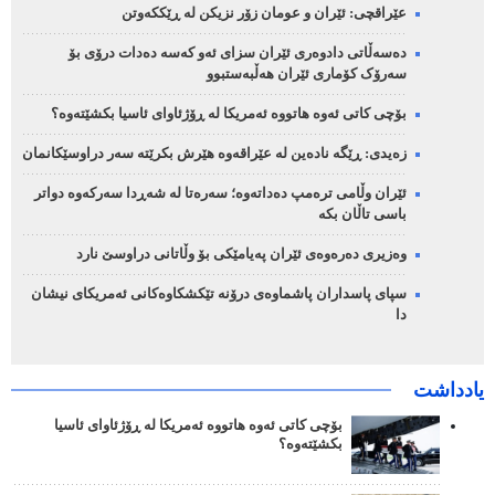
عێراقچی: ئێران و عومان زۆر نزیکن لە ڕێککەوتن
دەسەڵاتی دادوەری ئێران سزای ئەو کەسە دەدات درۆی بۆ
سەرۆک کۆماری ئێران هەڵبەستبوو
بۆچی کاتی ئەوە هاتووە ئەمریکا لە ڕۆژئاوای ئاسیا بکشێتەوە؟
زەیدی: ڕێگە نادەین لە عێراقەوە هێرش بکرێتە سەر دراوسێکانمان
ئێران وڵامی ترەمپ دەداتەوە؛ سەرەتا لە شەڕدا سەرکەوە دواتر
باسی تاڵان بکە
وەزیری دەرەوەی ئێران پەیامێکی بۆ وڵاتانی دراوسێ نارد
سپای پاسداران پاشماوەی درۆنە تێکشکاوەکانی ئەمریکای نیشان
دا
یادداشت
بۆچی کاتی ئەوە هاتووە ئەمریکا لە ڕۆژئاوای ئاسیا
بکشێتەوە؟