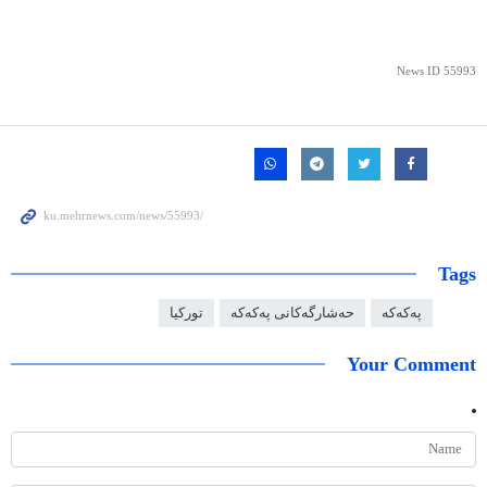
News ID
55993
Tags
پەکەکە
حەشارگەکانی پەکەکە
تورکیا
Your Comment