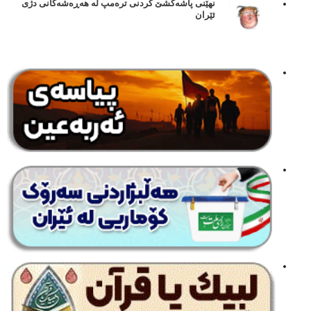
نهێنی پاشەکشێ کردنی ترەمپ لە هەڕەشەکانی دژی
ئێران