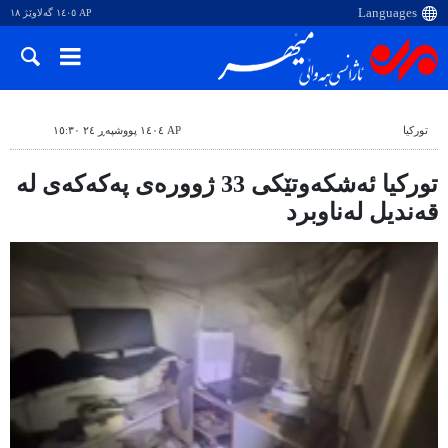
AP ١٤٠٥ گەلاوێژ ١٨
تورکیا
AP ١٤٠٤ پووشپەڕ ٢٤ ١٥:٣٠
تورکیا ئەشکەوتێکی 33 ژوورەی پەکەکەی لە
قەندیل لەناوبرد