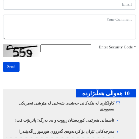
Enter Security Code
*
Send
10 هه‌واڵی هه‌ڵبژارده‌
کاولکاری لە بنکەکانی حەشدی شەعبی لە هێرشی ئەمریکی_
سعوودی
ئاسمانی هەرێمی کوردستان ڕووت و بێ بەرگە؛ پاتریۆت فت!
مەرجەکانی ئێران بۆ کردنەوەی گەرووی هورموز ڕاگەیێندرا