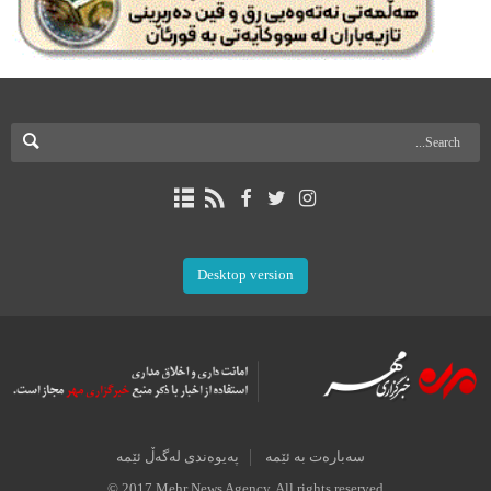
Desktop version
سەبارەت بە ئێمە
پەیوەندی لەگەڵ ئێمە
© 2017 Mehr News Agency. All rights reserved