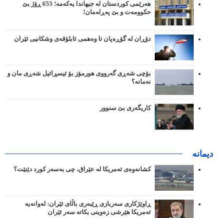
هەرێمی کوردستان لە جیهاندا یەکەمە؛ 655 ڕۆژ بێ
حکوومەت و بێ پەڕلەمان!
دۆڕان لە گۆڕەپان تا وەهمی ئابلۆقەی وشکانیی ئێران
بۆچی شەڕی گەرووی هورمۆز بۆ ئیسڕائیل شەڕی مان و
نەمانە؟
کاریگەری بێ سنوور
دیمانە
کشانەوەی ئەمریکا لە عێراق، چی بەسەر کورد دێنێت؟
ڕاوێژکاری سەربازی ڕێبەری باڵای ئێران: لەوانەیە
ئەمریکا هێرشی زەوینی بکاتە سەر ئێران