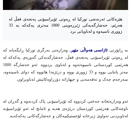
هێزەکانی ئەرتەشی تورکیا لە ڕەوتی ئۆپراسیۆنی پەنجەی قفڵ لە
هەرێم، حەشارگەیەکی ژێرزەوینی 1800 مەتری پەکەکە بە 33
ژووری ناسیەوە و لەناویانی برد.
بە ڕاپۆرتی
ئاژانسی هەواڵی مێهر
، وەزارەتی بەرگری تورکیا ڕایگەیاند کە
لە ڕەوتی ئۆپراسیۆنی پەنجەی قفڵ، حەشارگەیەکی گەورەی پەکەکە لە
هەرێمی کوردستانی ناسیوەتەوە و لەناوی بردووە. ئەو حەشارگە 1800
مەتر پانتایی بووە و 33 ژووری بووە و درێژەدا هاتووە کە دوای ناسینەوە،
سەرجەم چەک و تەقەمەنی و جیهازاتە دۆزراوەکانیش لەناوبراون.
ئەو وەزارەتخانە جەختی کردووە کە ئۆپراسیۆنی پاک کردنەوە و گەڕان لە
ناوچەکانی هەرێمی کوردستان درێژەی هەیە و ئامانج لە ئەو ئۆپراسیۆنە
لەناوبردنی تەواوی ژیرخانە لۆجستیکییەکان و حەشارگەکانی پەکەکەیە.