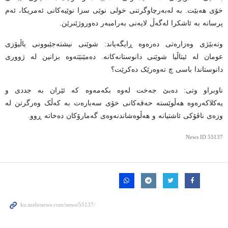
خۆی هەبێت. بە لەبەرچاوگرتنی خولی نوێی سزا نوێیەکانی ئەمریکا، ئەم
پرسانە بە ئاشکرا لەگەڵ لایەنی بەرامبەر دەوروژێنرێن.
وتەبێژی وەزارەتی دەرەوە ڕایگەیاند: شوێنی نیشتەجێبوونی باڵیۆزی
عومان لە ئیتاڵیا شوێنی دانوستانەکانە. دەمێنێتەوە بزانین لە ژووری
دانوستاندا باسی چ تەوەرێک دەکرێت؟
ناوبراو وتی: دەبێ جەخت لەوە بکەمەوە کە ئێران بە جددی و
یەکلاکەرەوە هەڵوێستە حەقەکانی خۆی سەبارەت بە کەڵک وەرگرتن لە
وزەی ناڤۆکی ئاشتیانە و هەڵوەشاندنەوەی گەمارۆکان دەخاتە ڕوو.
News ID
55137