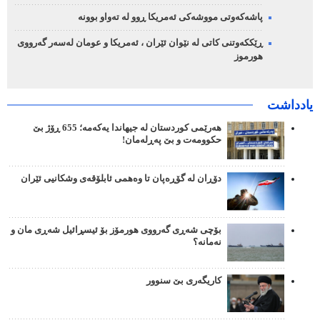
پاشەکەوتی مووشەکی ئەمریکا ڕوو لە تەواو بوونە
ڕێککەوتنی کاتی لە نێوان ئێران ، ئەمریکا و عومان لەسەر گەرووی
هورموز
یادداشت
هەرێمی کوردستان لە جیهاندا یەکەمە؛ 655 ڕۆژ بێ
حکوومەت و بێ پەڕلەمان!
دۆڕان لە گۆڕەپان تا وەهمی ئابلۆقەی وشکانیی ئێران
بۆچی شەڕی گەرووی هورمۆز بۆ ئیسڕائیل شەڕی مان و
نەمانە؟
کاریگەری بێ سنوور