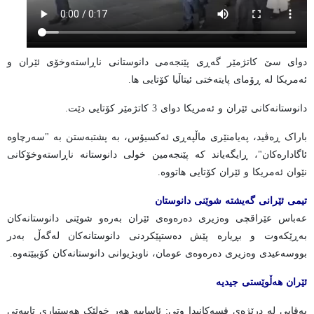
دوای سێ کاتژمێر گەڕی پێنجەمی دانوستانی ناڕاستەوخۆی ئێران و
ئەمریکا لە ڕۆمای پایتەختی ئیتاڵیا کۆتایی ها.
دانوستانەکانی ئێران و ئەمریکا دوای 3 کاتژمێر کۆتایی دێت.
باراک ڕەڤید، پەیامنێری ماڵپەڕی ئەکسیۆس، بە پشتبەستن بە "سەرچاوە
ئاگادارەکان"، ڕایگەیاند کە پێنجەمین خولی دانوستانە ناڕاستەوخۆکانی
نێوان ئەمریکا و ئێران کۆتایی هاتووە.
تیمی ئێرانی گەیشتە شوێنی دانوستان
عەباس عێراقچی وەزیری دەرەوەی ئێران بەرەو شوێنی دانوستانەکان
بەڕێکەوت و بڕیارە پێش دەستپێکردنی دانوستانەکان لەگەڵ بەدر
بووسەعیدی وەزیری دەرەوەی عومان، ناوبژیوانی دانوستانەکان کۆببێتەوە.
ئێران هەڵوێستی جیدیە
بەقایی لە درێژەی قسەکانیدا وتی: ئاساییە هەر خولێک هەستیاری تایبەتی