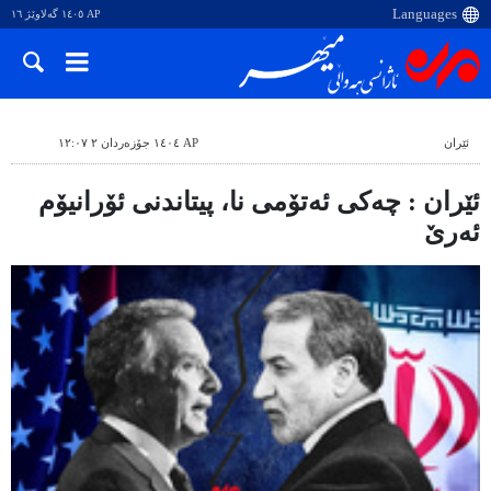
AP ١٤٠٥ گەلاوێژ ١٦
ئێران
AP ١٤٠٤ جۆزەردان ٢ ١٢:٠٧
ئێران : چەکی ئەتۆمی نا، پیتاندنی ئۆرانیۆم
ئەرێ