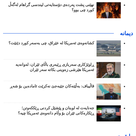
نهێنی پشت پەردەی دۆستایەتی لیندسی گراهام لەگەڵ
کورد چی بوو؟
دیمانە
کشانەوەی ئەمریکا لە عێراق، چی بەسەر کورد دێنێت؟
ڕاوێژکاری سەربازی ڕێبەری باڵای ئێران: لەوانەیە
ئەمریکا هێرشی زەوینی بکاتە سەر ئێران
قاڵیباف: بەڵێنەکان جێبەجێ نەکرێت ئامادەین بۆ شەڕ
جەنایەت لە لوبنان و پێشێل کردنی ڕێککەوتن؛
ڕێکارەکانی ئێران بۆ وڵام دانەوەی ئەمریکا چیە؟