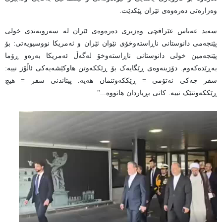
وەزارەتی دەرەوەی ئێران پێکدێت.
سەید عەباس عێراقچی وەزیری دەرەوەی ئێران لە سەروبەندی خولی
پێنجەمی دانوستانی ناڕاستەوخۆی نێوان ئێران و ئەمریکا نووسیویەتی: بۆ
پێنجەمین خولی دانوستانی ناڕاستەوخۆ لەگەڵ ئەمریکا بەرەو ڕۆما
بەڕێدەکەوم. دۆزینەوەی ڕێگایەک بۆ ڕێککەوتن هاوکێشەیەکی ئاڵۆز نییە:
سفر چەکی ئەتۆمی = ڕێککەوتنمان هەیە. پیتاندنی سفر = هیچ
ڕێککەوتنێک نییە. کاتی بڕیاردان هاتووە..."