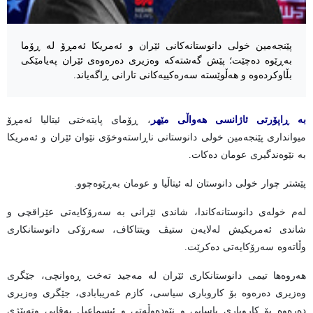
پێنجەمین خولی دانوستانەکانی ئێران و ئەمریکا ئەمڕۆ لە ڕۆما
بەڕێوە دەچێت؛ پێش گەشتەکە وەزیری دەرەوەی ئێران پەیامێکی
بڵاوکردەوە و هەڵوێستە سەرەکییەکانی تارانی ڕاگەیاند.
بە ڕاپۆرتی ئاژانسی هەواڵی مێهر
، ڕۆمای پایتەختی ئیتالیا ئەمڕۆ
میوانداری پێنجەمین خولی دانوستانی ناڕاستەوخۆی نێوان ئێران و ئەمریکا
بە نێوەندگیری عومان دەکات.
پێشتر چوار خولی دانوستان لە ئیتاڵیا و عومان بەڕێوەچوو.
لەم خولەی دانوستانەکاندا، شاندی ئێرانی بە سەرۆکایەتی عێراقچی و
شاندی ئەمریکیش لەلایەن ستیڤ ویتتاکاف، سەرۆکی دانوستانکاری
وڵاتەوە سەرۆکایەتی دەکرێت.
هەروەها تیمی دانوستانکاری ئێران لە مەجید تەخت ڕەوانچی، جێگری
وەزیری دەرەوە بۆ کاروباری سیاسی، کازم غەریبابادی، جێگری وەزیری
دەرەوە بۆ کاروباری یاسایی و نێودەوڵەتی و ئیسماعیل بەقایی وتەبێژی