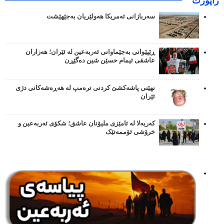
راپۆرت
سەربازانی ئەمریکا هەولێریان بەجێهێشت
ڕێپێوانی بەجێماوانی ئەربەعین لە ئێران؛ هەزاران
عاشقی ئیمام حسێن شین دەگێڕن
نهێنی پاشەکشێ کردنی ترەمپ لە هەڕەشەکانی دژی
ئێران
کەربەلا لە ئامێزی ملیۆنان عاشق؛ شکۆی ئەربەعین و
خرۆشی ئۆممەتێک