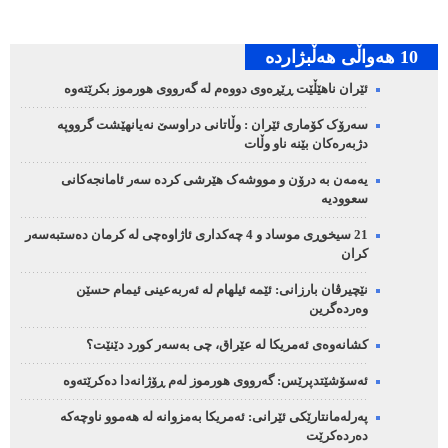
10 هه‌واڵی هه‌ڵبژارده‌
ئێران ناهێڵێت ڕێڕەوی دووەم لە گەرووی هورموز بکرێتەوە
سەرۆک کۆماری ئێران : وڵاتانی دراوسێ نەیانهێشت گرووپە
دژبەرەکان بێنە ناو وڵات
یەمەن بە درۆن و مووشەک هێرشی کردە سەر ئامانجەکانی
سعوودیە
21 سیخوڕی موساد و 4 چەکداری ئاژاوەچی لە کرمان دەستبەسەر
کران
نێچیرڤان بارزانی: ئێمە ئیلهام لە ئەربەعینی ئیمام حسێن
وەردەگرین
کشانەوەی ئەمریکا لە عێراق، چی بەسەر کورد دێنێت؟
ئەسۆشێتدپرێس: گەرووی هورموز لەم ڕۆژانەدا دەکرێتەوە
پەرلەمانتارێکی ئێرانی: ئەمریکا بەمزوانە لە هەموو ناوچەکە
دەردەکرێت