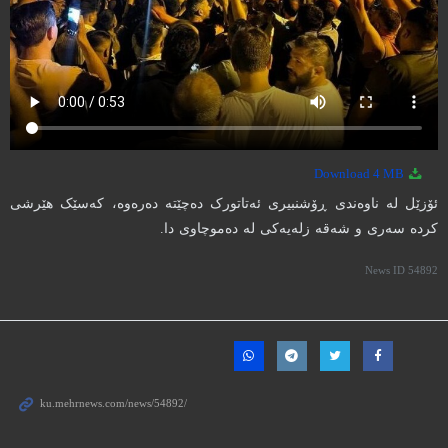
4 MB
Download
ئۆزێل لە ناوەندی ڕۆشنبیری ئەتاتورک دەچێتە دەرەوە، کەسێک هێرشی
کردە سەری و شەقە زلەیەکی لە دەموچاوی دا.
News ID
54892