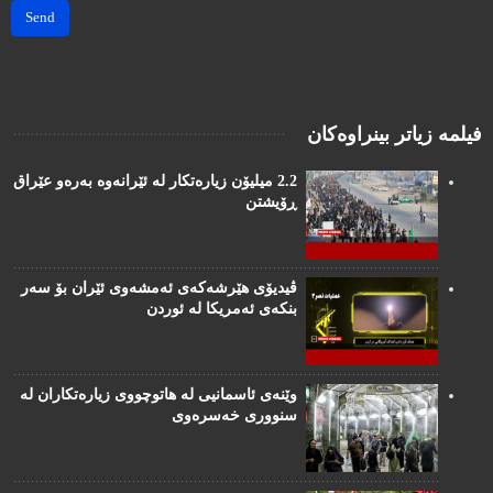
Send
فیلمە زیاتر بینراوەکان
2.2 میلیۆن زیارەتکار لە ئێرانەوە بەرەو عێراق
ڕۆیشتن
ڤیدیۆی هێرشەکەی ئەمشەوی ئێران بۆ سەر
بنکەی ئەمریکا لە ئوردن
وێنەی ئاسمانیی لە هاتوچووی زیارەتکاران لە
سنووری خەسرەوی