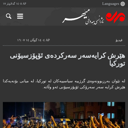
AP ١٤٠٥ گەلاوێژ ١٧
ڤیدیۆ
AP ١٤٠٤ گوڵان ١٤ ١٦:٠٧
هێرش کرایەسەر سەرکردەی ئۆپۆزسیۆنی
تورکیا
لە نێوان بەرزبوونەوەی گرژییە سیاسییەکان لە تورکیا، لە میانی بۆنەیەکدا
هێرش کرایە سەر سەرۆکی ئۆپۆزسیۆنی ئەو وڵاتە.