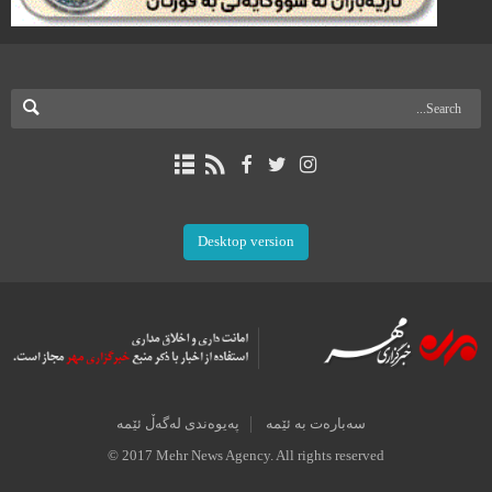
Desktop version
سەبارەت بە ئێمە
پەیوەندی لەگەڵ ئێمە
© 2017 Mehr News Agency. All rights reserved