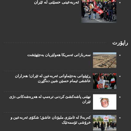
ئەربەعینی حسێنی لە ئێران
راپۆرت
سەربازانی ئەمریکا هەولێریان بەجێهێشت
ڕێپێوانی بەجێماوانی ئەربەعین لە ئێران؛ هەزاران
عاشقی ئیمام حسێن شین دەگێڕن
نهێنی پاشەکشێ کردنی ترەمپ لە هەڕەشەکانی دژی
ئێران
کەربەلا لە ئامێزی ملیۆنان عاشق؛ شکۆی ئەربەعین و
خرۆشی ئۆممەتێک