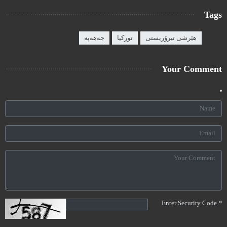
Tags
هێرشی تیرۆریستی
تورکیا
جەهەپە
Your Comment
Enter Security Code
*